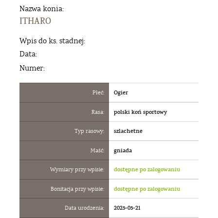
Nazwa konia:
ITHARO
Wpis do ks. stadnej:
Data:
Numer:
Płeć:
Ogier
Rasa:
polski koń sportowy
Typ rasowy:
szlachetne
Maść:
gniada
Wymiary przy wpisie:
dostępne po zalogowaniu
Bonitacja przy wpisie:
dostępne po zalogowaniu
Data urodzenia:
2025-05-21