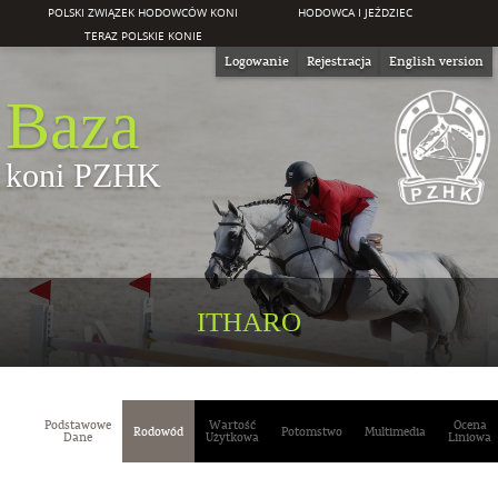
POLSKI ZWIĄZEK HODOWCÓW KONI
HODOWCA I JEŹDZIEC
TERAZ POLSKIE KONIE
Logowanie
Rejestracja
English version
Baza
koni PZHK
ITHARO
Podstawowe
Wartość
Ocena
Rodowód
Potomstwo
Multimedia
Dane
Użytkowa
Liniowa