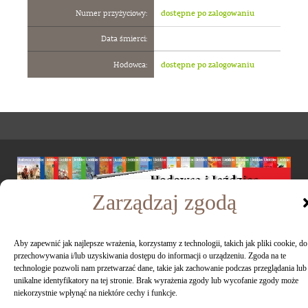
Numer przyżyciowy:
dostępne po zalogowaniu
Data śmierci:
Hodowca:
dostępne po zalogowaniu
Zarządzaj zgodą
Pytania i odpowiedzi
Aby zapewnić jak najlepsze wrażenia, korzystamy z technologii, takich jak pliki cookie, do
przechowywania i/lub uzyskiwania dostępu do informacji o urządzeniu. Zgoda na te
Kontakt
technologie pozwoli nam przetwarzać dane, takie jak zachowanie podczas przeglądania lub
Regulamin
unikalne identyfikatory na tej stronie. Brak wyrażenia zgody lub wycofanie zgody może
niekorzystnie wpłynąć na niektóre cechy i funkcje.
Polityka plików cookies